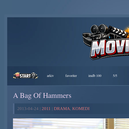
arkiv
favoriter
imdb 100
5/5
A Bag Of Hammers
2013-04-24 |
2011
|
DRAMA
,
KOMEDI