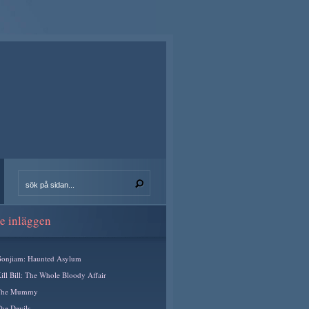
e inläggen
onjiam: Haunted Asylum
ill Bill: The Whole Bloody Affair
The Mummy
he Devils