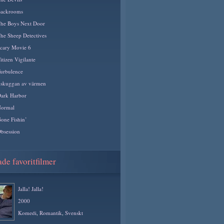
ackrooms
he Boys Next Door
he Sheep Detectives
cary Movie 6
itizen Vigilante
urbulence
 skuggan av värmen
ark Harbor
ormal
one Fishin’
bsession
de favoritfilmer
Jalla! Jalla!
2000
Komedi
,
Romantik
,
Svenskt