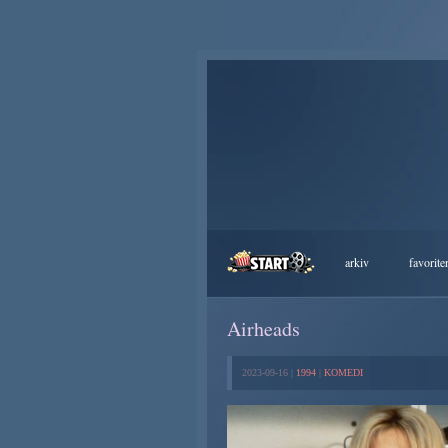
arkiv
favorite
Airheads
2023-09-16 |
1994
|
KOMEDI