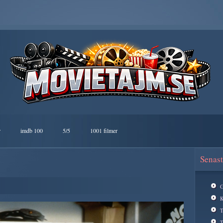
r
imdb 100
5/5
1001 filmer
Senast
G
K
T