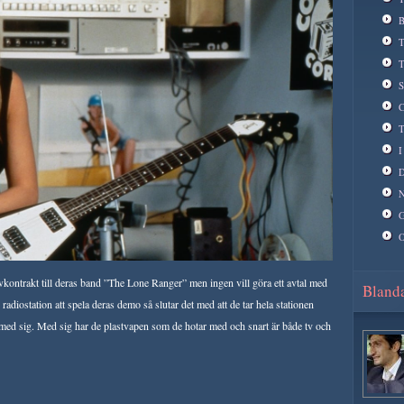
B
T
T
S
C
T
I
D
N
G
O
ivkontrakt till deras band ”The Lone Ranger” men ingen vill göra ett avtal med
Blanda
 radiostation att spela deras demo så slutar det med att de tar hela stationen
 med sig. Med sig har de plastvapen som de hotar med och snart är både tv och