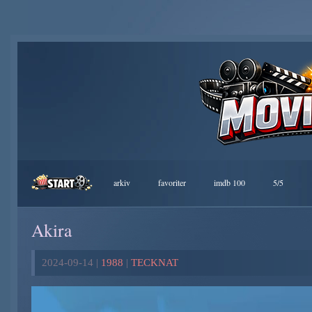
arkiv
favoriter
imdb 100
5/5
Akira
2024-09-14 |
1988
|
TECKNAT