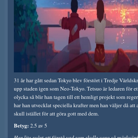
31 år har gått sedan Tokyo blev förstört i Tredje Världs
upp staden igen som Neo-Tokyo. Tetsuo är ledaren för e
olycka så blir han tagen till ett hemligt projekt som reg
har han utvecklat speciella krafter men han väljer då at
skull istället för att göra gott med dem.
Betyg:
2.5 av 5
Har lite svårt att förstå vad som skulle vara så märkvär