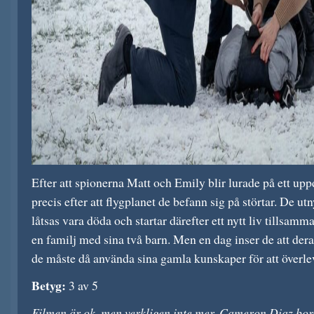
Efter att spionerna Matt och Emily blir lurade på ett u
precis efter att flygplanet de befann sig på störtar. De ut
låtsas vara döda och startar därefter ett nytt liv tillsamm
en familj med sina två barn. Men en dag inser de att deras
de måste då använda sina gamla kunskaper för att överle
Betyg:
3 av 5
Filmen är ok, men verkligen inte mer. Cameron Diaz bor