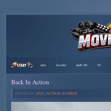
arkiv
favoriter
imdb 100
5/5
Back In Action
2025-01-23 |
2025
|
ACTION
,
KOMEDI