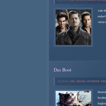
Aldo Ra
endast 
värsta 
Das Boot
2012-06-03 |
1981
|
DRAMA
,
FAVORITER
,
KRI
Henrich
besättn
krigko