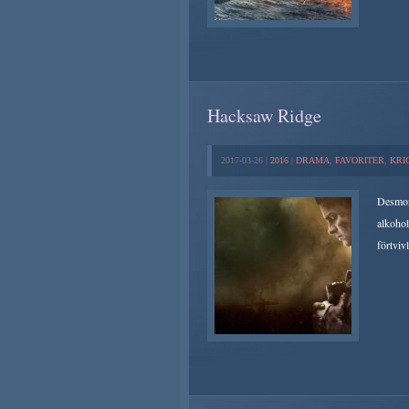
Hacksaw Ridge
2017-03-26 |
2016
|
DRAMA
,
FAVORITER
,
KRI
Desmon
alkohol
förtviv