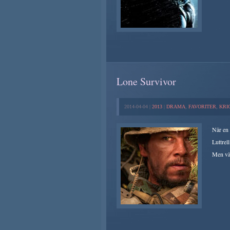
Lone Survivor
2014-04-04 |
2013
|
DRAMA
,
FAVORITER
,
KRI
När en 
Luttrel
Men väl