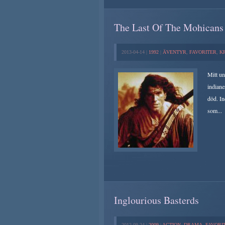
The Last Of The Mohicans
2013-04-14 |
1992
|
ÄVENTYR
,
FAVORITER
,
K
Mitt un
indiane
död. In
som...
Inglourious Basterds
2012-09-24 |
2009
|
ACTION
,
DRAMA
,
FAVORI