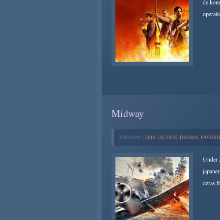
de komm
operati
Midway
2020-03-01 |
2019
|
ACTION
,
DRAMA
,
FAVORI
Under A
japaner
deras fl