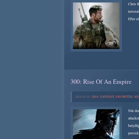
Chris K
terrora
Efter et
300: Rise Of An Empire
2014-10-10 |
2014
|
FANTASY
,
FAVORITER
,
KR
När de
attacke
betydli
persiska