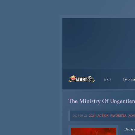
arkiv
favorite
The Ministry Of Ungentle
2024-09-22 |
2024
|
ACTION
,
FAVORITER
,
KOM
Det är 