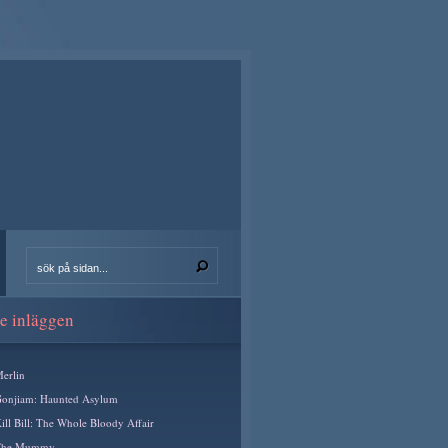
e inläggen
erlin
onjiam: Haunted Asylum
ill Bill: The Whole Bloody Affair
The Mummy