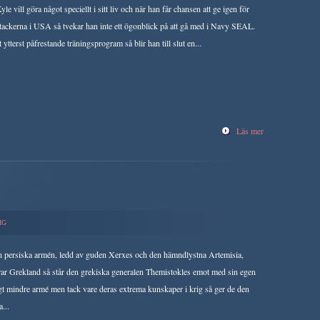
yle vill göra något speciellt i sitt liv och när han får chansen att ge igen för
ttackerna i USA så tvekar han inte ett ögonblick på att gå med i Navy SEAL.
t ytterst påfrestande träningsprogram så blir han till slut en...
Läs mer
IG
n persiska armén, ledd av guden Xerxes och den hämndlystna Artemisia,
rar Grekland så står den grekiska generalen Themistokles emot med sin egen
gt mindre armé men tack vare deras extrema kunskaper i krig så ger de den
...