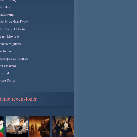
he Devils
ackrooms
he Boys Next Door
he Sheep Detectives
cary Movie 6
itizen Vigilante
urbulence
 skuggan av värmen
ark Harbor
ormal
one Fishin’
nde recensioner