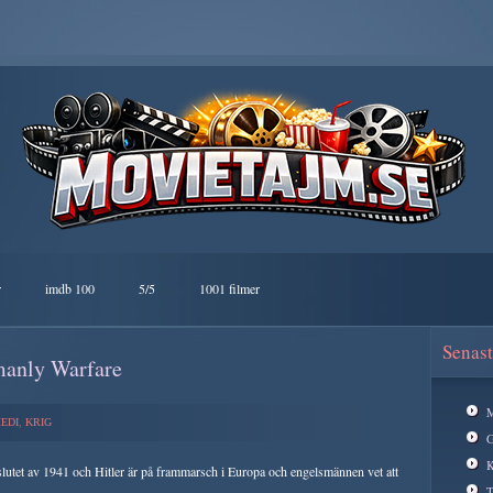
r
imdb 100
5/5
1001 filmer
Senast
manly Warfare
M
EDI
,
KRIG
G
K
slutet av 1941 och Hitler är på frammarsch i Europa och engelsmännen vet att