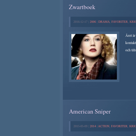
Zwartboek
2016-12-17 |
2006
|
DRAMA
,
FAVORITER
,
KRI
Året är
kontakt
och til
American Sniper
2015-05-09 |
2014
|
ACTION
,
FAVORITER
,
KRI