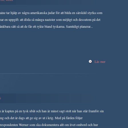
ine tar hjälp av några amerikanska judar för att bilda en särskild styrka som
har en uppgift: att döda så många nazister som möjligt och dessutom på det
tänkbara sätt så att de får ett rykte bland tyskarna. Samtidigt planerar...
Läs mer
G
 är kapten på en tysk ubåt och han är minst sagt stolt när han står framför sin
ing och det är dags att ge sig av ut i krig. Med på färden följer
rrespondenten Werner som ska dokumentera allt om livet ombord och hur