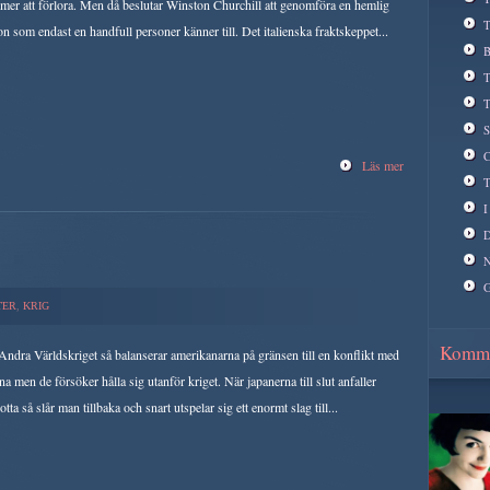
er att förlora. Men då beslutar Winston Churchill att genomföra en hemlig
T
on som endast en handfull personer känner till. Det italienska fraktskeppet...
B
T
T
S
C
Läs mer
T
I
D
N
G
TER
,
KRIG
Komma
ndra Världskriget så balanserar amerikanarna på gränsen till en konflikt med
na men de försöker hålla sig utanför kriget. När japanerna till slut anfaller
otta så slår man tillbaka och snart utspelar sig ett enormt slag till...