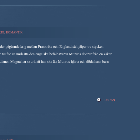
RIG
,
ROMANTIK
der pågående krig mellan Frankrike och England så hjälper tre stycken
r till för att undsätta den engelske befälhavaren Munros döttrar från en säker
dianen Magua har svurit att han ska äta Munros hjärta och döda hans barn
Läs mer
TER
,
KRIG