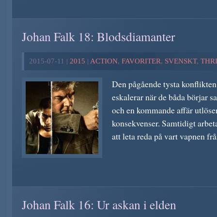
Johan Falk 18: Blodsdiamanter
2015-07-11 |
2015
|
ACTION
,
FAVORITER
,
SVENSKT
,
THR
Den pågående tysta konflikten
eskalerar när de båda börjar 
och en kommande affär utlöser
konsekvenser. Samtidigt arbet
att leta reda på vart vapnen frå
Johan Falk 16: Ur askan i elden