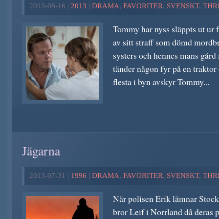
2013-08-16 |
2013
|
DRAMA
,
FAVORITER
,
SVENSKT
,
THR
Tommy har nyss släppts ut ur f
av sitt straff som dömd mordbr
systers och hennes mans gård
tänder någon fyr på en traktor
flesta i byn avskyr Tommy...
Jägarna
2013-07-31 |
1996
|
DRAMA
,
FAVORITER
,
SVENSKT
,
THR
När polisen Erik lämnar Stock
bror Leif i Norrland då deras p