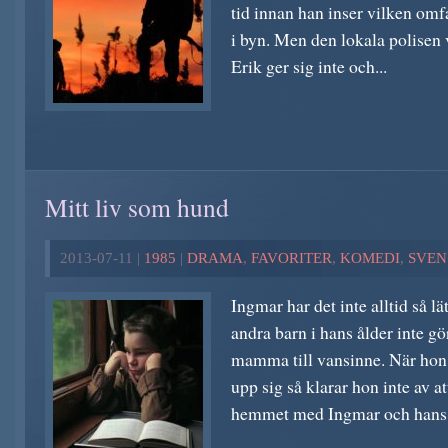
tid innan han inser vilken omf
i byn. Men den lokala polisen 
Erik ger sig inte och...
Mitt liv som hund
2013-07-11 |
1985
|
DRAMA
,
FAVORITER
,
KOMEDI
,
SVEN
Ingmar har det inte alltid så l
andra barn i hans ålder inte gö
mamma till vansinne. När hon 
upp sig så klarar hon inte av a
hemmet med Ingmar och hans.