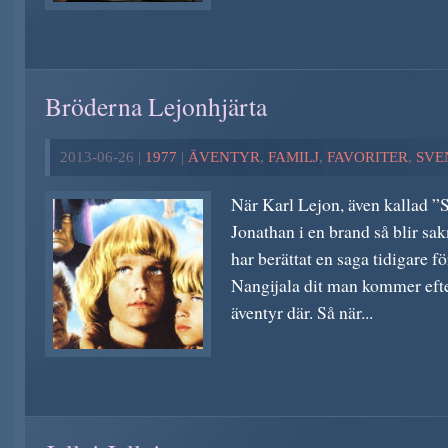
Bröderna Lejonhjärta
2013-06-26 |
1977
|
ÄVENTYR
,
FAMILJ
,
FAVORITER
,
SVE
När Karl Lejon, även kallad ”S
Jonathan i en brand så blir sa
har berättat en saga tidigare 
Nangijala dit man kommer efte
äventyr där. Så när...