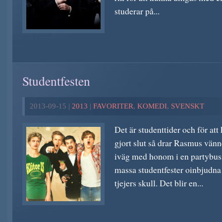
studerar på...
Studentfesten
2013-09-15 |
2013
|
FAVORITER
,
KOMEDI
,
SVENSKT
Det är studenttider och för at
gjort slut så drar Rasmus vänn
iväg med honom i en partybuss
massa studentfester oinbjudna
tjejers skull. Det blir en...