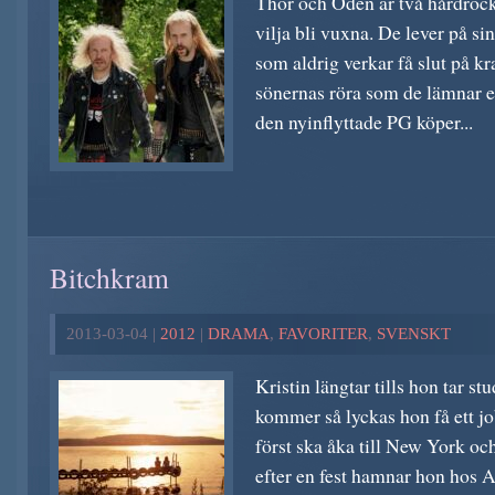
Thor och Oden är två hårdrock
vilja bli vuxna. De lever på s
som aldrig verkar få slut på kra
sönernas röra som de lämnar ef
den nyinflyttade PG köper...
Bitchkram
2013-03-04 |
2012
|
DRAMA
,
FAVORITER
,
SVENSKT
Kristin längtar tills hon tar s
kommer så lyckas hon få ett jo
först ska åka till New York oc
efter en fest hamnar hon hos 