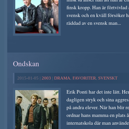
finsk kropp. Han är förtvivlad 
svensk och en kväll försöker ha
räddad av en svensk man...
Ondskan
2015-01-05 |
2003
|
DRAMA
,
FAVORITER
,
SVENSKT
Erik Ponti har det inte lätt. He
dagligen stryk och sina aggress
på andra elever. När han blir r
ordnar hans mamma en plats 
internatskola där man använder