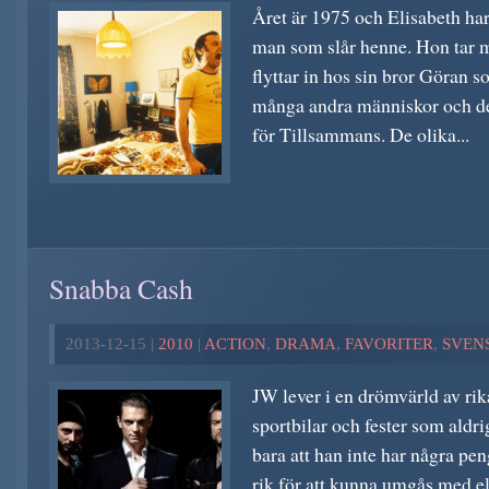
Året är 1975 och Elisabeth har t
man som slår henne. Hon tar m
flyttar in hos sin bror Göran s
många andra människor och de
för Tillsammans. De olika...
Snabba Cash
2013-12-15 |
2010
|
ACTION
,
DRAMA
,
FAVORITER
,
SVEN
JW lever i en drömvärld av rik
sportbilar och fester som aldri
bara att han inte har några pen
rik för att kunna umgås med e