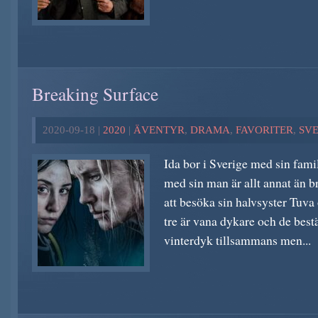
Breaking Surface
2020-09-18 |
2020
|
ÄVENTYR
,
DRAMA
,
FAVORITER
,
SV
Ida bor i Sverige med sin fami
med sin man är allt annat än br
att besöka sin halvsyster Tuv
tre är vana dykare och de bestä
vinterdyk tillsammans men...