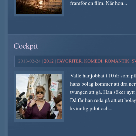
framför en film. När hon...
Cockpit
2013-02-24 |
2012
|
FAVORITER
,
KOMEDI
,
ROMANTIK
,
S
Valle har jobbat i 10 år som pil
hans bolag kommer att dra ner 
tvungen att gå. Han söker nytt
Då får han reda på att ett bola
kvinnlig pilot och...