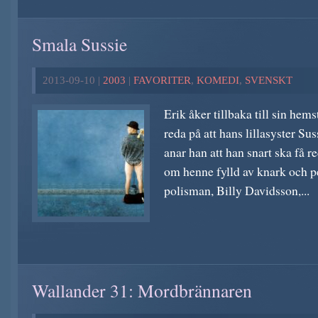
Smala Sussie
2013-09-10 |
2003
|
FAVORITER
,
KOMEDI
,
SVENSKT
Erik åker tillbaka till sin hem
reda på att hans lillasyster Su
anar han att han snart ska få r
om henne fylld av knark och 
polisman, Billy Davidsson,...
Wallander 31: Mordbrännaren