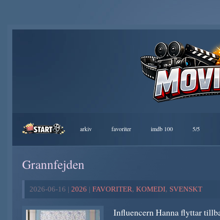
arkiv
favoriter
imdb 100
5/5
Grannfejden
2026-06-16 |
2026
|
FAVORITER
,
KOMEDI
,
SVENSKT
Influencern Hanna flyttar tillb