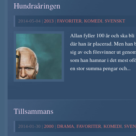
Hundraåringen
2014-05-04 |
2013
|
FAVORITER
,
KOMEDI
,
SVENSKT
Allan fyller 100 år och ska bli
där han är placerad. Men han b
sig av och försvinner ut genom
som han hamnar i det mest of
en stor summa pengar och...
Tillsammans
2014-01-30 |
2000
|
DRAMA
,
FAVORITER
,
KOMEDI
,
SVEN