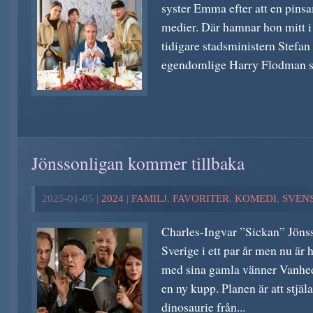
syster Emma efter att en pins
medier. Där hamnar hon mitt i
tidigare stadsministern Stefa
egendomlige Harry Flodman s
Jönssonligan kommer tillbaka
2025-01-05 |
2024
|
FAMILJ
,
FAVORITER
,
KOMEDI
,
SVEN
Charles-Ingvar ”Sickan” Jönsso
Sverige i ett par år men nu är 
med sina gamla vänner Vanhed
en ny kupp. Planen är att stjäla
dinosaurie från...