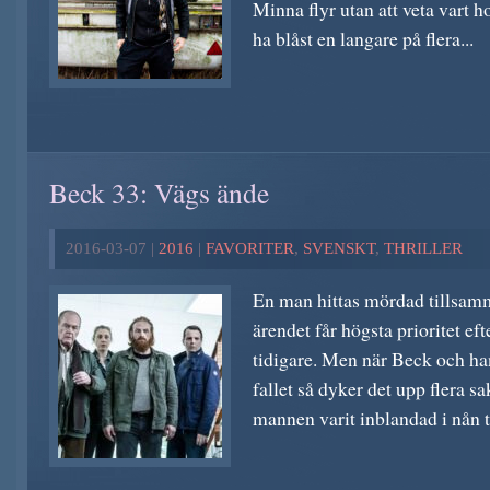
Minna flyr utan att veta vart h
ha blåst en langare på flera...
Beck 33: Vägs ände
2016-03-07 |
2016
|
FAVORITER
,
SVENSKT
,
THRILLER
En man hittas mördad tillsam
ärendet får högsta prioritet e
tidigare. Men när Beck och han
fallet så dyker det upp flera s
mannen varit inblandad i nån t