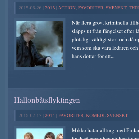
2015-06-26 |
2015
|
ACTION
,
FAVORITER
,
SVENSKT
,
THR
När flera grovt kriminella til
släpps ut från fängelset efter l
plötsligt väldigt stort och då
vem som ska vara ledaren och 
hans dotter för ett...
Hallonbåtsflyktingen
2015-02-17 |
2014
|
FAVORITER
,
KOMEDI
,
SVENSKT
Mikko hatar allting med Finlan
finsk så anser han att han är e