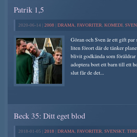
Patrik 1,5
2020-06-14 |
2008
|
DRAMA
,
FAVORITER
,
KOMEDI
,
SVEN
Göran och Sven är ett gift par s
liten förort där de tänker plan
blivit godkända som föräldrar 
adoptera bort ett barn till ett 
slut får de det...
Beck 35: Ditt eget blod
2018-01-05 |
2018
|
DRAMA
,
FAVORITER
,
SVENSKT
,
THR