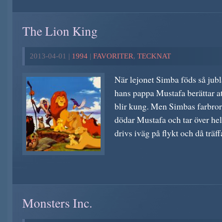
The Lion King
2013-04-01 |
1994
|
FAVORITER
,
TECKNAT
När lejonet Simba föds så jubl
hans pappa Mustafa berättar at
blir kung. Men Simbas farbror
dödar Mustafa och tar över he
drivs iväg på flykt och då träffa
Monsters Inc.