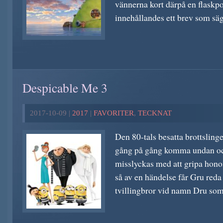
vännerna kort därpå en flaskp
innehållandes ett brev som säge
Despicable Me 3
2017-10-09 |
2017
|
FAVORITER
,
TECKNAT
Den 80-tals besatta brottsling
gång på gång komma undan oc
misslyckas med att gripa hono
så av en händelse får Gru reda 
tvillingbror vid namn Dru som 