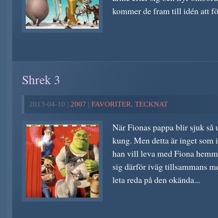
kommer de fram till idén att för
Shrek 3
2013-04-10 |
2007
|
FAVORITER
,
TECKNAT
När Fionas pappa blir sjuk så u
kung. Men detta är inget som 
han vill leva med Fiona hemma 
sig därför iväg tillsammans me
leta reda på den okända...