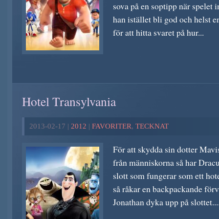
sova på en soptipp när spelet 
han istället bli god och helst e
för att hitta svaret på hur...
Hotel Transylvania
2013-02-17 |
2012
|
FAVORITER
,
TECKNAT
För att skydda sin dotter Mav
från människorna så har Dracul
slott som fungerar som ett hot
så råkar en backpackande för
Jonathan dyka upp på slottet...