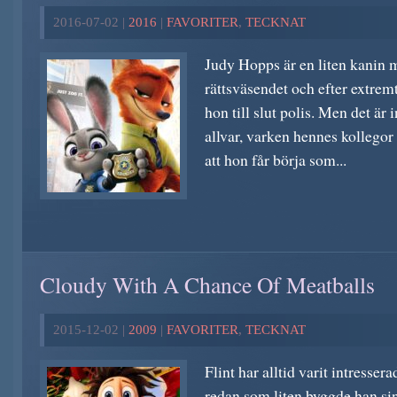
2016-07-02 |
2016
|
FAVORITER
,
TECKNAT
Judy Hopps är en liten kanin 
rättsväsendet och efter extremt
hon till slut polis. Men det är 
allvar, varken hennes kollegor 
att hon får börja som...
Cloudy With A Chance Of Meatballs
2015-12-02 |
2009
|
FAVORITER
,
TECKNAT
Flint har alltid varit intresse
redan som liten byggde han si