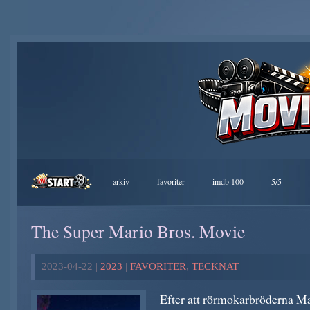
arkiv
favoriter
imdb 100
5/5
The Super Mario Bros. Movie
2023-04-22 |
2023
|
FAVORITER
,
TECKNAT
Efter att rörmokarbröderna Mar