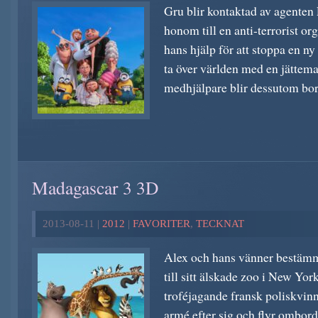
Gru blir kontaktad av agenten
honom till en anti-terrorist o
hans hjälp för att stoppa en n
ta över världen med en jättem
medhjälpare blir dessutom bor
Madagascar 3 3D
2013-08-11 |
2012
|
FAVORITER
,
TECKNAT
Alex och hans vänner bestämme
till sitt älskade zoo i New Yor
troféjagande fransk poliskvin
armé efter sig och flyr ombord