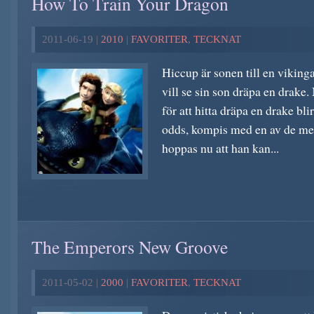
How To Train Your Dragon
2011-06-19 |
2010
|
FAVORITER
,
TECKNAT
Hiccup är sonen till en viking
vill se sin son dräpa en drake
för att hitta dräpa en drake blir
odds, kompis med en av de me
hoppas nu att han kan...
The Emperors New Groove
2011-05-02 |
2000
|
FAVORITER
,
TECKNAT