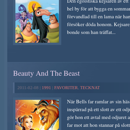
Den egoistiska kejsaren av ett 
hel by för att bygga en somma
förvandlad till en lama när ha
försöker döda honom. Kejsare
bonde som han träffat...
Beauty And The Beast
2011-02-08 |
1991
|
FAVORITER
,
TECKNAT
När Bells far ramlar av sin häs
inspärrad på ett slott av ett odj
gör hon ett avtal med odjuret 
far mot att hon stannar på slot