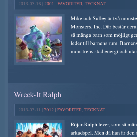
2013-03-16 |
2001
|
FAVORITER
,
TECKNAT
Mike och Sulley är två monste
Monsters, Inc. Där består dera
så många barn som möjligt ge
leder till barnens rum. Barnen
monstrens stad energi och utan 
Wreck-It Ralph
2013-03-11 |
2012
|
FAVORITER
,
TECKNAT
Röjar-Ralph lever, som så mång
arkadspel. Men då han är den o