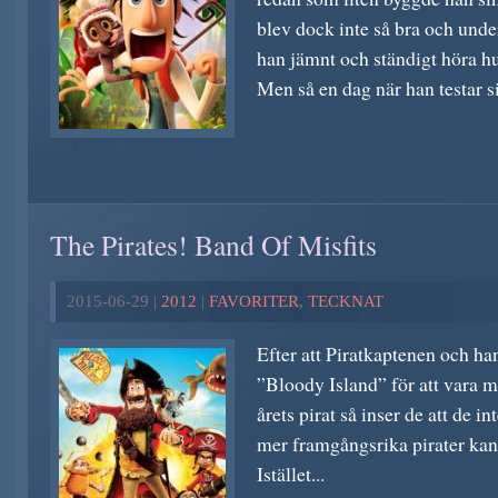
blev dock inte så bra och unde
han jämnt och ständigt höra h
Men så en dag när han testar si
The Pirates! Band Of Misfits
2015-06-29 |
2012
|
FAVORITER
,
TECKNAT
Efter att Piratkaptenen och ha
”Bloody Island” för att vara m
årets pirat så inser de att de i
mer framgångsrika pirater kan 
Istället...