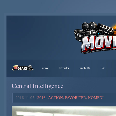
arkiv
favoriter
imdb 100
5/5
Central Intelligence
2016-11-07 |
2016
|
ACTION
,
FAVORITER
,
KOMEDI