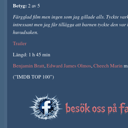
Betyg:
2 av 5
Färgglad film men ingen som jag gillade alls. Tyckte vark
intressant men jag får tillägga att barnen tyckte den var
huvudsaken.
Trailer
Längd: 1 h 45 min
Benjamin Bratt
,
Edward James Olmos
,
Cheech Marin
m.
(”IMDB TOP 100”)