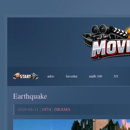
arkiv
favoriter
imdb 100
5/5
Earthquake
2020-06-11 |
1974
|
DRAMA