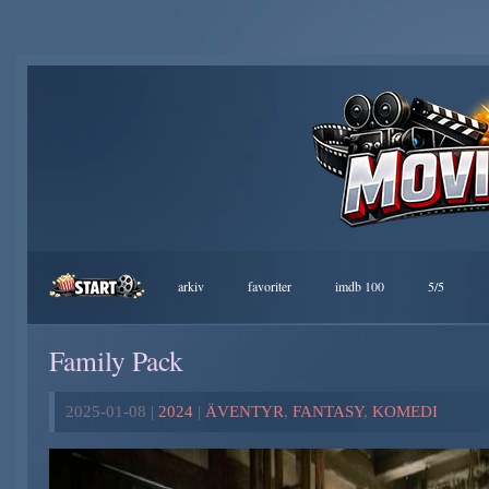
arkiv
favoriter
imdb 100
5/5
Family Pack
2025-01-08 |
2024
|
ÄVENTYR
,
FANTASY
,
KOMEDI