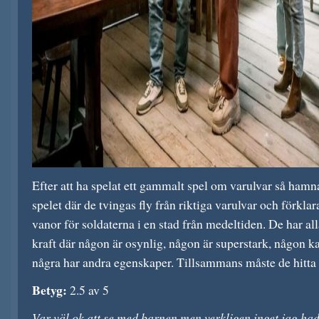
Efter att ha spelat ett gammalt spel om varulvar så hamna
spelet där de tvingas fly från riktiga varulvar och förkla
vanor för soldaterna i en stad från medeltiden. De har al
kraft där någon är osynlig, någon är superstark, någon k
några har andra egenskaper. Tillsammans måste de hitta et
Betyg:
2.5 av 5
Var väl ok att se med barnen men verkligen inget jag hade