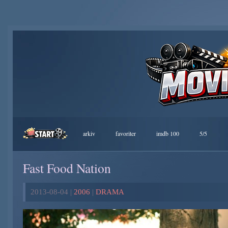
arkiv
favoriter
imdb 100
5/5
Fast Food Nation
2013-08-04 |
2006
|
DRAMA