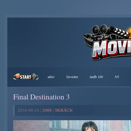
arkiv
favoriter
imdb 100
5/5
Final Destination 3
2016-08-24 |
2006
|
SKRÄCK