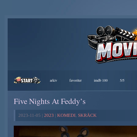
arkiv
favoriter
imdb 100
5/5
Five Nights At Feddy’s
2023-11-05 |
2023
|
KOMEDI
,
SKRÄCK