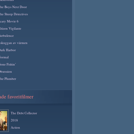
he Boys Next Door
he Sheep Detectives
cary Movie 6
itizen Vigilante
urbulence
 skuggan av värmen
ark Harbor
ormal
one Fishin’
bsession
he Plumber
de favoritfilmer
The Debt Collector
2018
Action