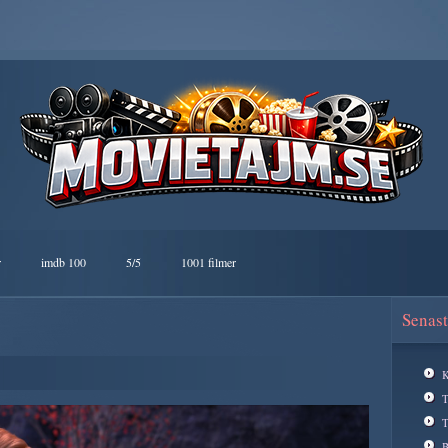
r
imdb 100
5/5
1001 filmer
Senast
K
T
B