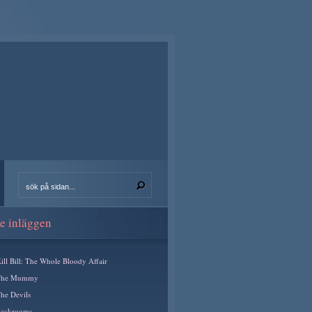
e inläggen
ill Bill: The Whole Bloody Affair
The Mummy
he Devils
ackrooms