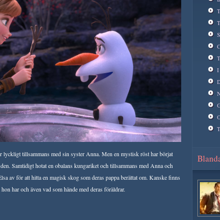
T
T
S
C
T
I
D
N
G
O
T
r lyckligt tillsammans med sin syster Anna. Men en mystisk röst har börjat
Blanda
a den. Samtidigt hotat en obalans kungariket och tillsammans med Anna och
Elsa av för att hitta en magisk skog som deras pappa berättat om. Kanske finns
om hon har och även vad som hände med deras föräldrar.