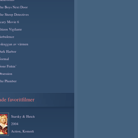
he Boys Next Door
he Sheep Detectives
cary Movie 6
itizen Vigilante
urbulence
 skuggan av värmen
ark Harbor
ormal
one Fishin’
bsession
he Plumber
de favoritfilmer
Starsky & Hutch
2004
Action
,
Komedi