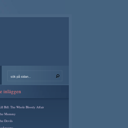
e inläggen
ill Bill: The Whole Bloody Affair
The Mummy
he Devils
ackrooms