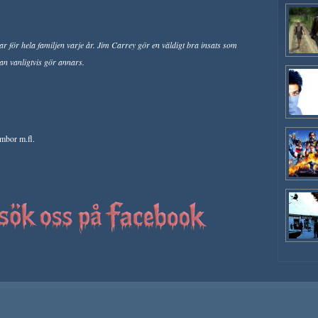
sar för hela familjen varje år. Jim Carrey gör en väldigt bra insats som
an vanligtvis gör annars.
mbor m.fl.