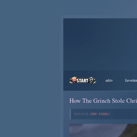
arkiv
favorite
How The Grinch Stole Chr
2013-12-26 |
2000
|
FAMILJ