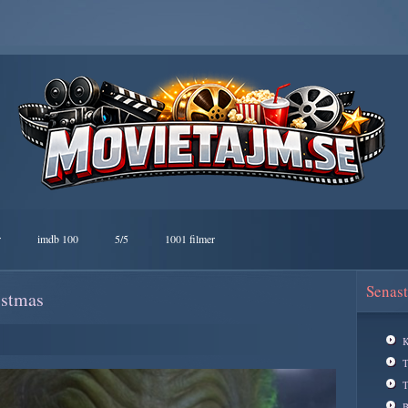
r
imdb 100
5/5
1001 filmer
Senast
istmas
K
T
B