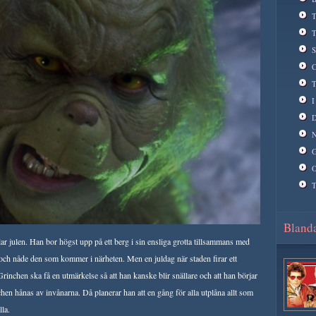
T
T
S
C
T
I
D
N
G
O
T
Blanda
lar julen. Han bor högst upp på ett berg i sin ensliga grotta tillsammans med
ch nåde den som kommer i närheten. Men en juldag när staden firar ett
 Grinchen ska få en utmärkelse så att han kanske blir snällare och att han börjar
nchen hånas av invånarna. Då planerar han att en gång för alla utplåna allt som
lla.