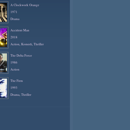
A Clockwork Orange
1971
Drama
Accident Man
2018
Action
,
Komedi
,
Thriller
The Delta Force
1986
Action
The Firm
1993
Drama
,
Thriller