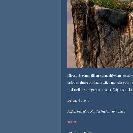
Hiccup är sonen till en vikingahövding som helst
dräpa en drake blir han istället, mot alla odd
fred mellan vikingar och drakar. Något som kans
Betyg:
4.5 av 5
Riktigt bra film. När tecknat är som bäst.
Trailer
Längd: 1 h 38 min