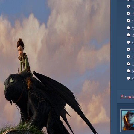
T
B
T
T
S
C
T
I
D
N
G
Blanda