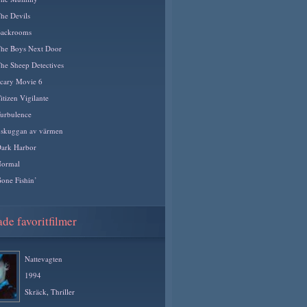
he Devils
ackrooms
he Boys Next Door
he Sheep Detectives
cary Movie 6
itizen Vigilante
urbulence
 skuggan av värmen
ark Harbor
ormal
one Fishin’
de favoritfilmer
Nattevagten
1994
Skräck
,
Thriller