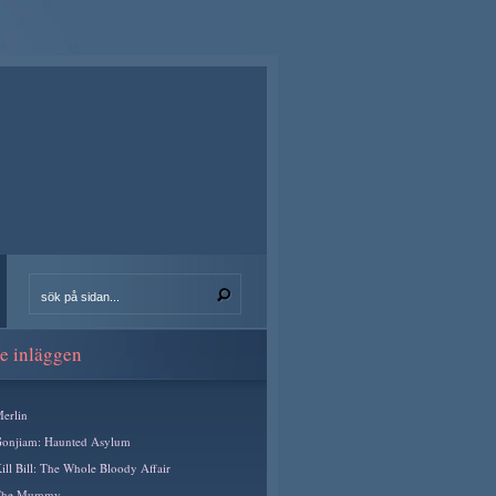
e inläggen
erlin
onjiam: Haunted Asylum
ill Bill: The Whole Bloody Affair
The Mummy