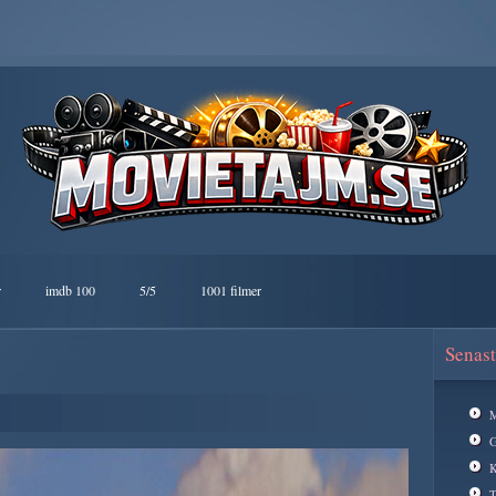
r
imdb 100
5/5
1001 filmer
Senast
M
G
K