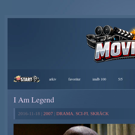
arkiv
favoriter
imdb 100
5/5
I Am Legend
2016-11-18 |
2007
|
DRAMA
,
SCI-FI
,
SKRÄCK