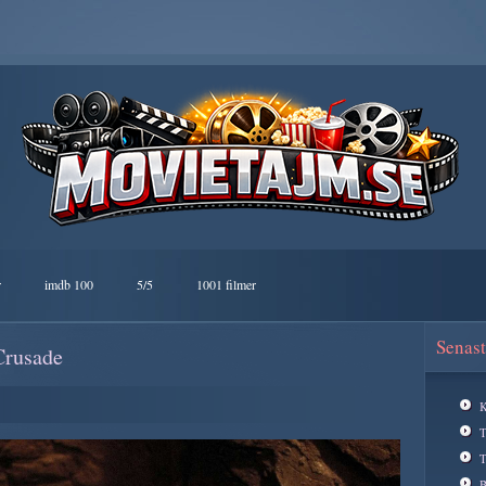
r
imdb 100
5/5
1001 filmer
Senast
Crusade
K
T
B