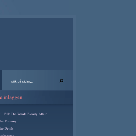
e inläggen
ill Bill: The Whole Bloody Affair
The Mummy
he Devils
ackrooms