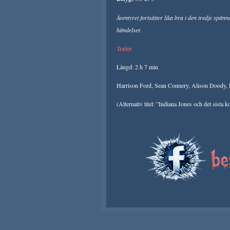
Äventyret fortsätter lika bra i den tredje spän
händelser.
Trailer
Längd: 2 h 7 min
Harrison Ford, Sean Connery, Alison Doody, D
(Alternativ titel: ”Indiana Jones och det sista k