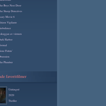
he Boys Next Door
he Sheep Detectives
cary Movie 6
itizen Vigilante
urbulence
 skuggan av värmen
ark Harbor
ormal
one Fishin’
bsession
he Plumber
de favoritfilmer
Unhinged
2020
Thriller