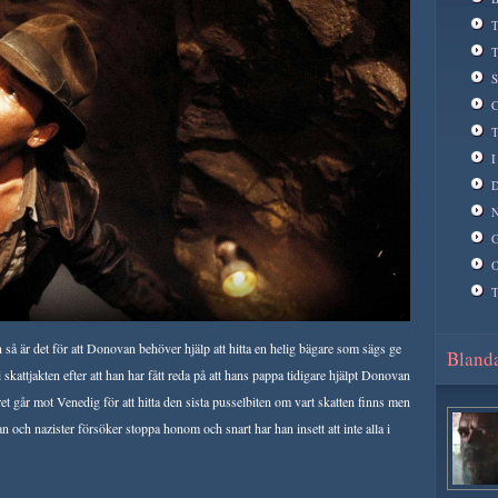
T
T
S
C
T
I
D
N
G
O
T
 så är det för att Donovan behöver hjälp att hitta en helig bägare som sägs ge
Blanda
n i skattjakten efter att han har fått reda på att hans pappa tidigare hjälpt Donovan
t går mot Venedig för att hitta den sista pusselbiten om vart skatten finns men
n och nazister försöker stoppa honom och snart har han insett att inte alla i