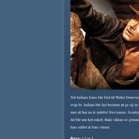
När Indiana Jones blir förd till Walter Donovan
evigt liv. Indiana blir fast besluten att ge sig i
men att han nu är spårlöst försvunnen. Äventyre
det blir inte helt enkelt. Både väktare av gömma
hans närhet är hans vänner.
Betyg:
3.5 av 5