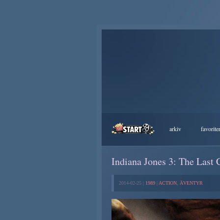
arkiv
favorite
Indiana Jones 3: The Last 
2014-02-25 |
1989
|
ACTION
,
ÄVENTYR