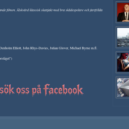
nande filmen. Älskvärd klassisk skattjakt med bra skådespelare och fartfyllda
enholm Elliott, John Rhys-Davies, Julian Glover, Michael Byrne m.fl.
orståget”)