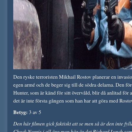
Den ryske terroristen Mikhail Rostov planerar en invas
egen armé och de beger sig till de södra delarna. Den f
Hunter, som är känd för sitt övervåld, blir då anlitad för
det är inte första gången som han har att göra med Rosto
Betyg:
3 av 5
Den här filmen gick faktiskt att se men så är den inte fyl
Chuck Norris i all ära men här är det Richard Lynch som