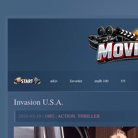
arkiv
favoriter
imdb 100
5/5
Invasion U.S.A.
2026-05-10 |
1985
|
ACTION
,
THRILLER