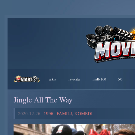
arkiv
favoriter
imdb 100
5/5
Jingle All The Way
2020-12-26 |
1996
|
FAMILJ
,
KOMEDI