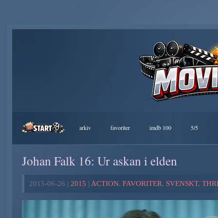
arkiv
favoriter
imdb 100
5/5
Johan Falk 16: Ur askan i elden
2015-06-26 |
2015
|
ACTION
,
FAVORITER
,
SVENSKT
,
THR