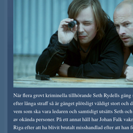
När flera grovt kriminella tillhörande Seth Rydells gäng 
efter långa straff så är gänget plötsligt väldigt stort oc
vem som ska vara ledaren och samtidigt utsätts Seth och h
av okända personer. På ett annat håll har Johan Falk vakn
Riga efter att ha blivit brutalt misshandlad efter att han f