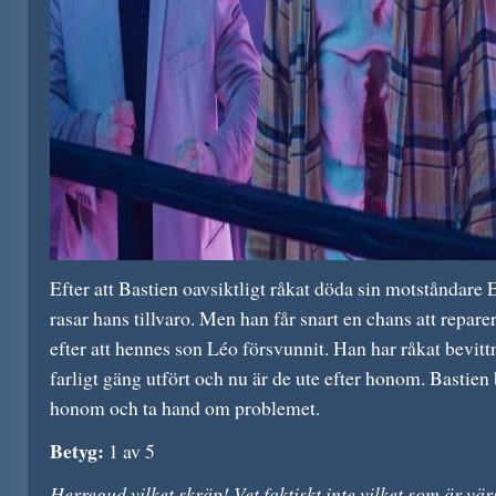
Efter att Bastien oavsiktligt råkat döda sin motstånda
rasar hans tillvaro. Men han får snart en chans att repare
efter att hennes son Léo försvunnit. Han har råkat bevit
farligt gäng utfört och nu är de ute efter honom. Bastien 
honom och ta hand om problemet.
Betyg:
1 av 5
Herregud vilket skräp! Vet faktiskt inte vilket som är vär