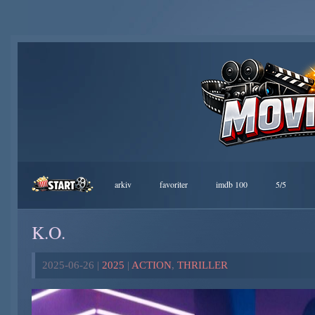
arkiv
favoriter
imdb 100
5/5
K.O.
2025-06-26 |
2025
|
ACTION
,
THRILLER