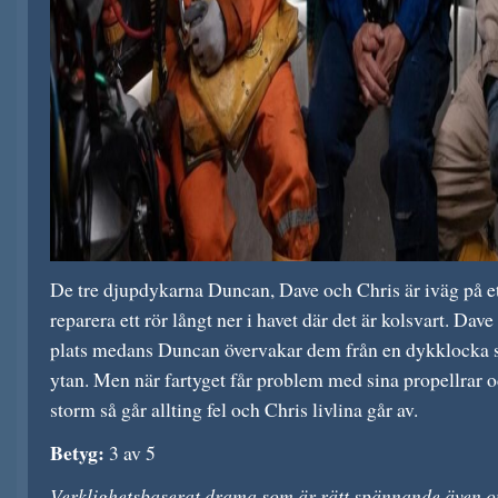
De tre djupdykarna Duncan, Dave och Chris är iväg på e
reparera ett rör långt ner i havet där det är kolsvart. Dav
plats medans Duncan övervakar dem från en dykklocka som
ytan. Men när fartyget får problem med sina propellrar o
storm så går allting fel och Chris livlina går av.
Betyg:
3 av 5
Verklighetsbaserat drama som är rätt spännande även o