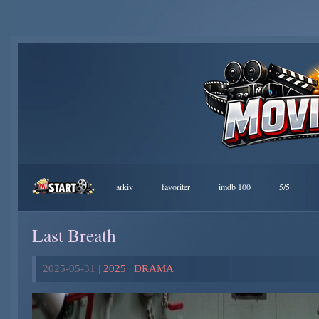
arkiv
favoriter
imdb 100
5/5
Last Breath
2025-05-31 |
2025
|
DRAMA