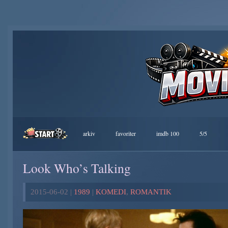
arkiv
favoriter
imdb 100
5/5
Look Who’s Talking
2015-06-02 |
1989
|
KOMEDI
,
ROMANTIK