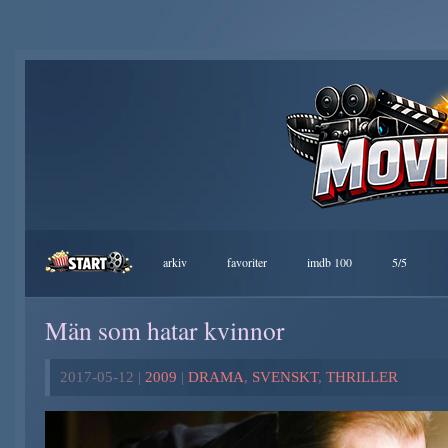
arkiv
favoriter
imdb 100
5/5
Män som hatar kvinnor
2017-05-12 |
2009
|
DRAMA
,
SVENSKT
,
THRILLER