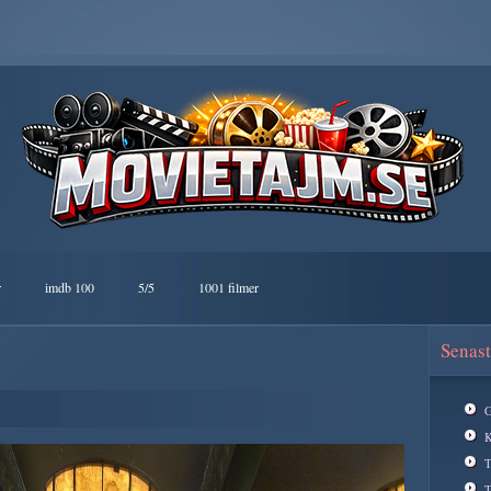
r
imdb 100
5/5
1001 filmer
Senast
G
K
T