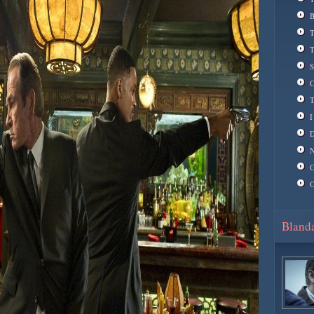
B
T
T
S
C
T
I
D
N
G
O
Blanda