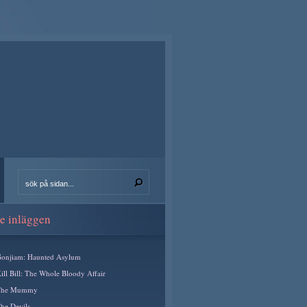
e inläggen
onjiam: Haunted Asylum
ill Bill: The Whole Bloody Affair
The Mummy
he Devils