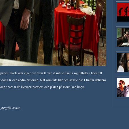
årlöst borta och ingen vet vem K var så måste han ta sig tillbaka i tiden till
 döda K och ändra historien. Nåt som inte blir det lättaste när J träffar dåtidens
 Men snart är de återigen partners och jakten på Boris kan börja.
artfylld action.