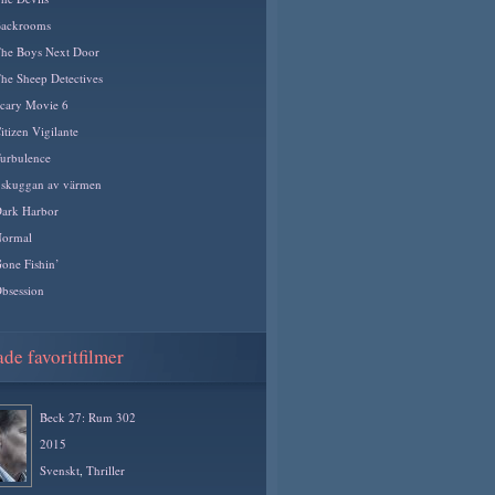
ackrooms
he Boys Next Door
he Sheep Detectives
cary Movie 6
itizen Vigilante
urbulence
 skuggan av värmen
ark Harbor
ormal
one Fishin’
bsession
de favoritfilmer
Beck 27: Rum 302
2015
Svenskt
,
Thriller