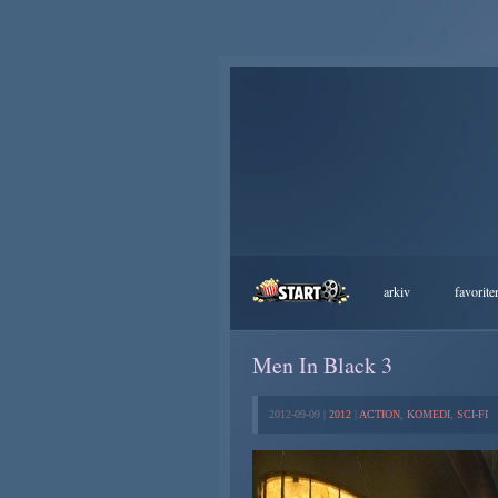
arkiv
favorite
Men In Black 3
2012-09-09 |
2012
|
ACTION
,
KOMEDI
,
SCI-FI