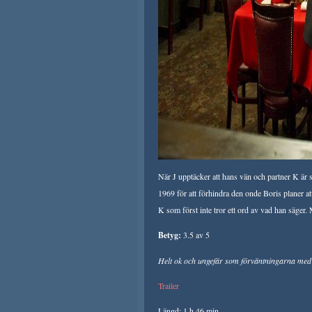
När J upptäcker att hans vän och partner K är sp
1969 för att förhindra den onde Boris planer att
K som först inte tror ett ord av vad han säger.
Betyg:
3.5 av 5
Helt ok och ungefär som förväntningarna med f
Trailer
Längd: 1 h 46 min