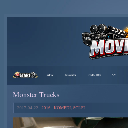
arkiv
favoriter
imdb 100
5/5
Monster Trucks
2017-04-22 |
2016
|
KOMEDI
,
SCI-FI