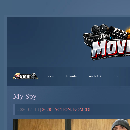
arkiv
favoriter
imdb 100
5/5
My Spy
2020-05-18 |
2020
|
ACTION
,
KOMEDI