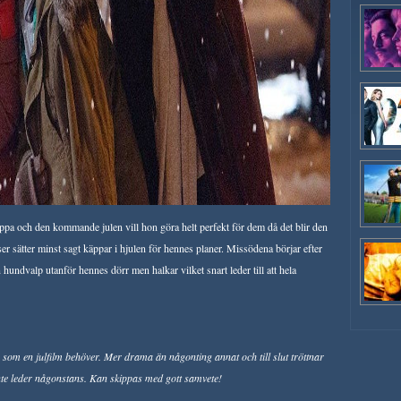
pappa och den kommande julen vill hon göra helt perfekt för dem då det blir den
er sätter minst sagt käppar i hjulen för hennes planer. Missödena börjar efter
 hundvalp utanför hennes dörr men halkar vilket snart leder till att hela
a som en julfilm behöver. Mer drama än någonting annat och till slut tröttnar
e leder någonstans. Kan skippas med gott samvete!