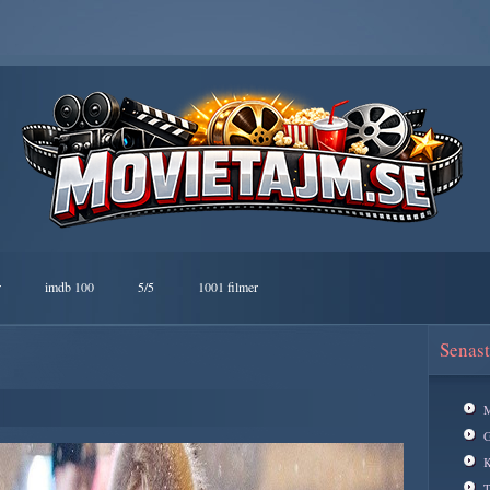
r
imdb 100
5/5
1001 filmer
Senast
M
G
K