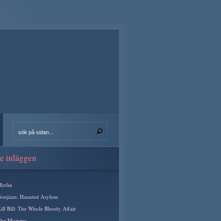
e inläggen
erlin
onjiam: Haunted Asylum
ill Bill: The Whole Bloody Affair
The Mummy