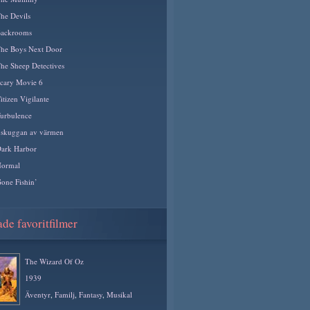
he Devils
ackrooms
he Boys Next Door
he Sheep Detectives
cary Movie 6
itizen Vigilante
urbulence
 skuggan av värmen
ark Harbor
ormal
one Fishin’
de favoritfilmer
The Wizard Of Oz
1939
Äventyr
,
Familj
,
Fantasy
,
Musikal