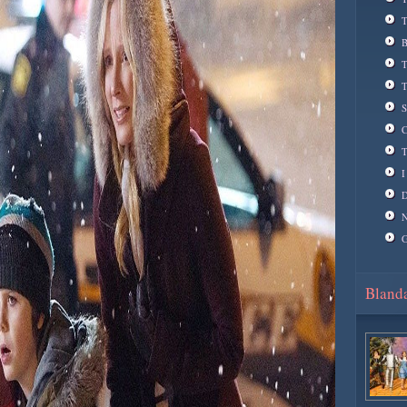
T
B
T
T
S
C
T
I
D
N
G
Blanda