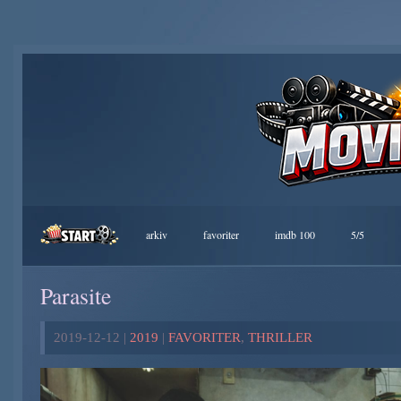
arkiv
favoriter
imdb 100
5/5
Parasite
2019-12-12 |
2019
|
FAVORITER
,
THRILLER