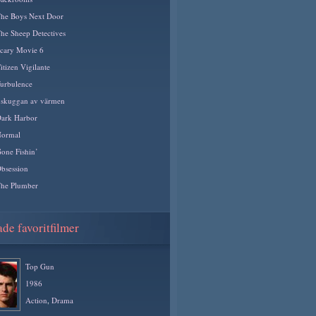
he Boys Next Door
he Sheep Detectives
cary Movie 6
itizen Vigilante
urbulence
 skuggan av värmen
ark Harbor
ormal
one Fishin’
bsession
he Plumber
de favoritfilmer
Top Gun
1986
Action
,
Drama