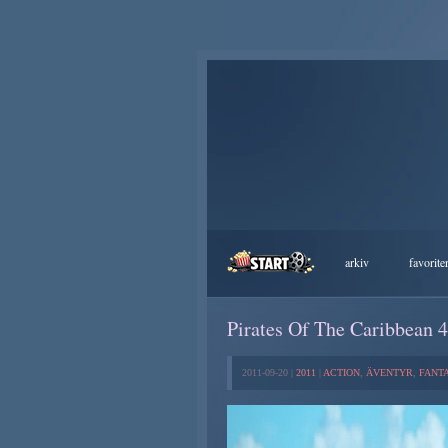
arkiv
favorite
Pirates Of The Caribbean 4
2011-09-20 |
2011
|
ACTION
,
ÄVENTYR
,
FANT