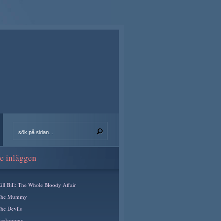
e inläggen
ill Bill: The Whole Bloody Affair
The Mummy
he Devils
ackrooms