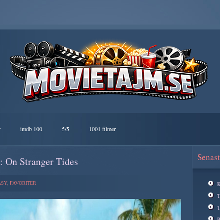
r
imdb 100
5/5
1001 filmer
Senast
: On Stranger Tides
ASY
,
FAVORITER
K
T
B