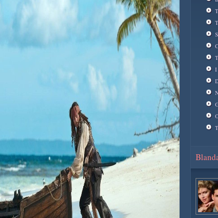
T
T
S
C
T
I
D
N
G
O
T
Blanda