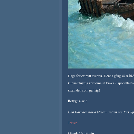
Dags för ett nytt äventyr. Denna gång så är bå
kunna utnyttja krafterna så krävs 2 speciella bäg
skam den som ger sig!
Betyg:
4 av 5
Helt klart den bästa filmen i serien om Jack S
Trailer
Längd: 2 h 16 min