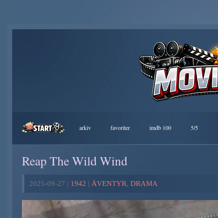
arkiv
favoriter
imdb 100
5/5
Reap The Wild Wind
2025-09-27 |
1942
|
ÄVENTYR
,
DRAMA