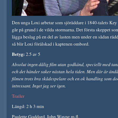
Den unga Loxi arbetar som sjöräddare i 1840-talets Key 
går på grund i de vilda stormarna. Det första skeppet som
lägga beslag på en del av lasten men under en sådan räd
så blir Loxi förälskad i kaptenen ombord.
Betyg:
2.5 av 5
Absolut ingen dålig film utan godkänd, speciellt med ta
och det händer saker nästan hela tiden. Men där är änd
filmen trots bra skådespelare och en ok handling som doc
intressant. Inget jag ser igen.
Trailer
Längd: 2 h 3 min
Paulette Goddard, John Wayne m.fl.