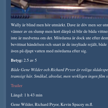
Wally är blind men hör utmärkt. Dave är döv men ser ut
vänner av en slump men kort därpå så blir de båda vittnen
inte är medvetna om det. Mördarna är dock ute efter dem 
bevittnat händelsen och snart är de insyltade rejält, både
även på djupt vatten med mördarna efter sig.
Betyg:
2.5 av 5
Både Gene Wilder och Richard Pryor är roliga skådespela
tramsigt här. Småkul, absolut, men verkligen ingen film 
Trailer
Längd: 1 h 43 min
Gene Wilder, Richard Pryor, Kevin Spacey m.fl.