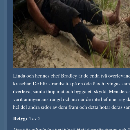
Linda och hennes chef Bradley är de enda två överlevande
kraschar. De blir strandsatta på en öde ö och tvingas sam
överleva, samla ihop mat och bygga ett skydd. Men deras 
varit aningen ansträngd och nu när de inte befinner sig 
hel del andra sidor av dem fram och detta hotar deras sa
Betyg:
4 av 5
Den här gillade jag helt klart! Helt över förväntan och