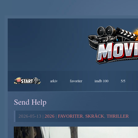
arkiv
favoriter
imdb 100
5/5
Send Help
2026-05-13 |
2026
|
FAVORITER
,
SKRÄCK
,
THRILLER