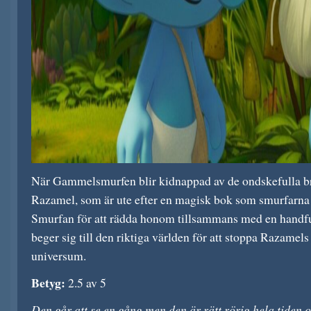
När Gammelsmurfen blir kidnappad av de ondskefulla 
Razamel, som är ute efter en magisk bok som smurfarna
Smurfan för att rädda honom tillsammans med en handfu
beger sig till den riktiga världen för att stoppa Razamel
universum.
Betyg:
2.5 av 5
Den går att se en gång men den är rätt rörig hela tiden 