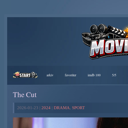
arkiv
favoriter
imdb 100
5/5
The Cut
2026-01-23 |
2024
|
DRAMA
,
SPORT