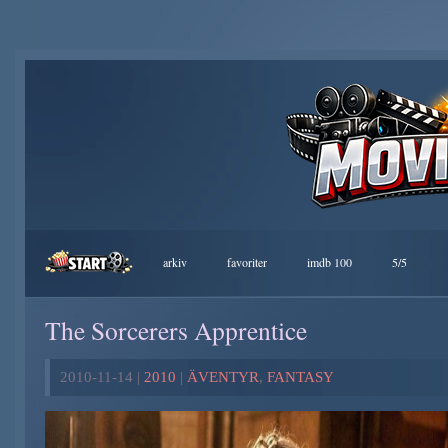
arkiv
favoriter
imdb 100
5/5
The Sorcerers Apprentice
2010-11-14 |
2010
|
ÄVENTYR
,
FANTASY