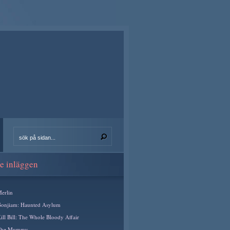
e inläggen
erlin
onjiam: Haunted Asylum
ill Bill: The Whole Bloody Affair
The Mummy