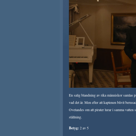
En salig blandning av rika människor samlas på 
vad det är. Men efter att kaptenen blivit berusad
Ovetandes om att pirater lurar i samma vatten så 
ställning.
Betyg:
2 av 5