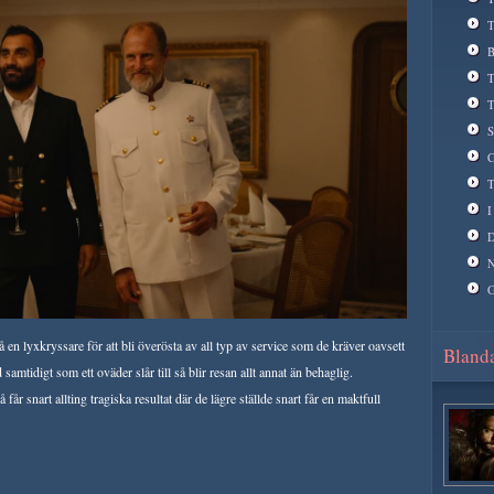
T
B
T
T
S
C
T
I
D
N
G
en lyxkryssare för att bli överösta av all typ av service som de kräver oavsett
Blanda
 samtidigt som ett oväder slår till så blir resan allt annat än behaglig.
får snart allting tragiska resultat där de lägre ställde snart får en maktfull