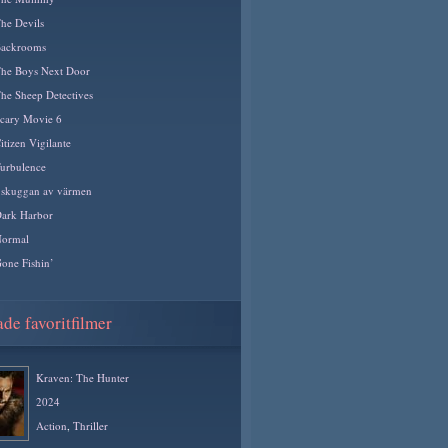
he Devils
ackrooms
he Boys Next Door
he Sheep Detectives
cary Movie 6
itizen Vigilante
urbulence
 skuggan av värmen
ark Harbor
ormal
one Fishin’
de favoritfilmer
Kraven: The Hunter
2024
Action
,
Thriller