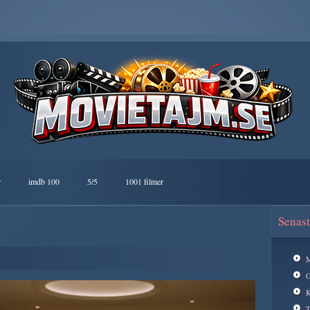
r
imdb 100
5/5
1001 filmer
Senast
M
G
K