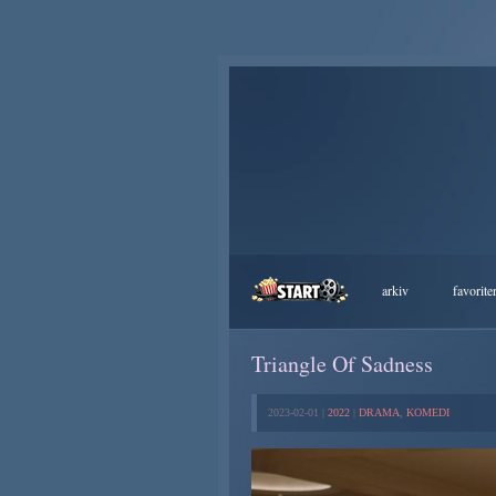
arkiv
favorite
Triangle Of Sadness
2023-02-01 |
2022
|
DRAMA
,
KOMEDI