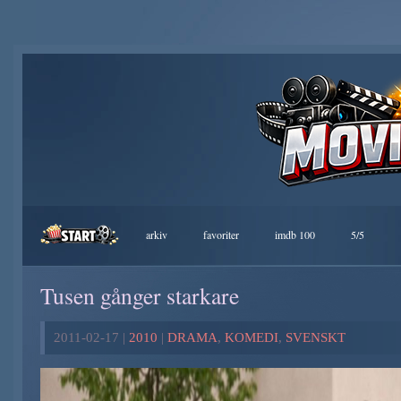
arkiv
favoriter
imdb 100
5/5
Tusen gånger starkare
2011-02-17 |
2010
|
DRAMA
,
KOMEDI
,
SVENSKT