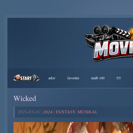
arkiv
favoriter
imdb 100
5/5
Wicked
2025-03-16 |
2024
|
FANTASY
,
MUSIKAL