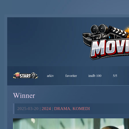
arkiv
favoriter
imdb 100
5/5
Winner
2025-03-20 |
2024
|
DRAMA
,
KOMEDI