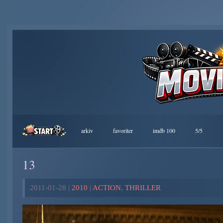
arkiv
favoriter
imdb 100
5/5
13
2011-01-28 |
2010
|
ACTION
,
THRILLER