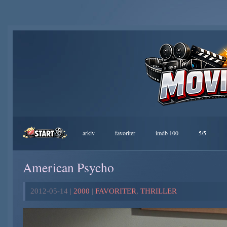
arkiv
favoriter
imdb 100
5/5
American Psycho
2012-05-14 |
2000
|
FAVORITER
,
THRILLER