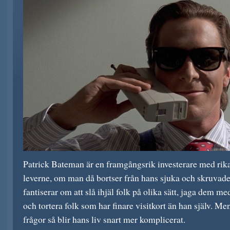
Patrick Bateman är en framgångsrik investerare med rik
leverne, om man då bortser från hans sjuka och skruvade
fantiserar om att slå ihjäl folk på olika sätt, jaga dem m
och tortera folk som har finare visitkort än han själv. Men
frågor så blir hans liv snart mer komplicerat.