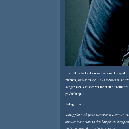
Efter att ha förlorat sin son genom ett tragiskt 
mannen, som är terapeut, ska försöka få sin fru
skogen men vad som var tänkt att bli bättre för 
psykiskt sjuk.
Betyg:
2 av 5
Vidrig film med sjuka scener som Lars von Tri
minuter inser man att den här filmen knappast 
själv inte titta på. Absolut inget att se.