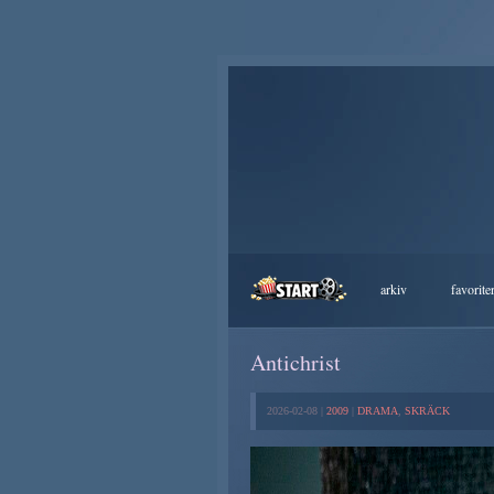
arkiv
favorite
Antichrist
2026-02-08 |
2009
|
DRAMA
,
SKRÄCK