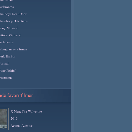
ackrooms
he Boys Next Door
he Sheep Detectives
cary Movie 6
itizen Vigilante
urbulence
 skuggan av värmen
ark Harbor
ormal
one Fishin’
bsession
de favoritfilmer
X-Men: The Wolverine
2013
Action
,
Äventyr