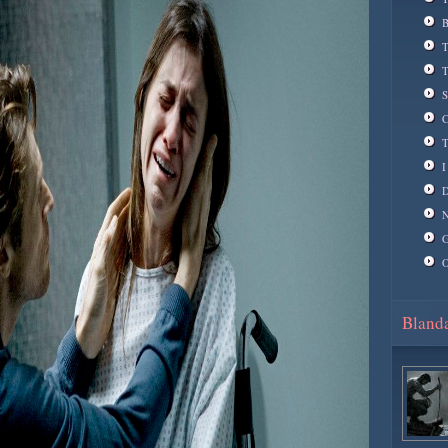
B
T
T
S
C
T
I
D
N
G
O
Blanda