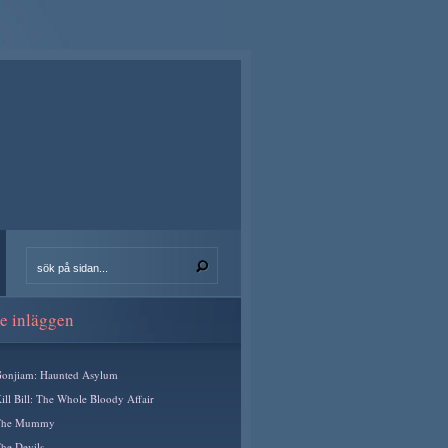
e inläggen
onjiam: Haunted Asylum
ill Bill: The Whole Bloody Affair
The Mummy
he Devils