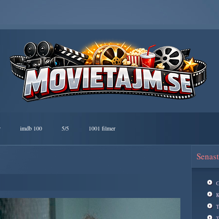
r
imdb 100
5/5
1001 filmer
Senast
G
K
T