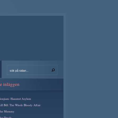
e inläggen
onjiam: Haunted Asylum
ill Bill: The Whole Bloody Affair
The Mummy
he Devils