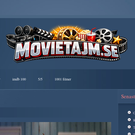
r
imdb 100
5/5
1001 filmer
Senast
G
K
T