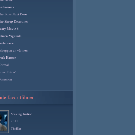
ackrooms
he Boys Next Door
he Sheep Detectives
cary Movie 6
itizen Vigilante
urbulence
 skuggan av värmen
ark Harbor
ormal
one Fishin’
bsession
de favoritfilmer
Seeking Justice
2011
Thriller