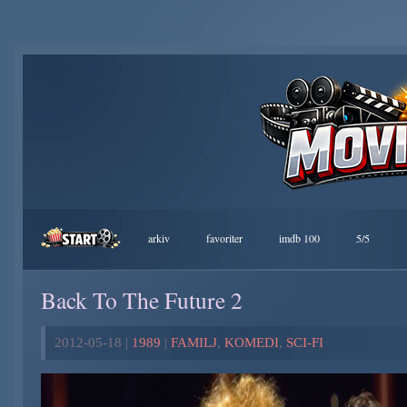
arkiv
favoriter
imdb 100
5/5
Back To The Future 2
2012-05-18 |
1989
|
FAMILJ
,
KOMEDI
,
SCI-FI