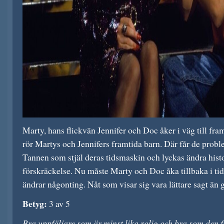
Marty, hans flickvän Jennifer och Doc åker i väg till fra
rör Martys och Jennifers framtida barn. Där får de prob
Tannen som stjäl deras tidsmaskin och lyckas ändra histori
förskräckelse. Nu måste Marty och Doc åka tillbaka i tid
ändrar någonting. Nåt som visar sig vara lättare sagt än g
Betyg:
3 av 5
Bra uppföljare som är minst lika rolig och bra som den f