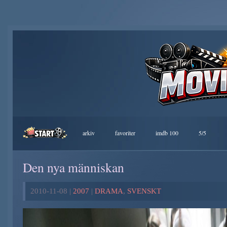
arkiv
favoriter
imdb 100
5/5
Den nya människan
2010-11-08 |
2007
|
DRAMA
,
SVENSKT