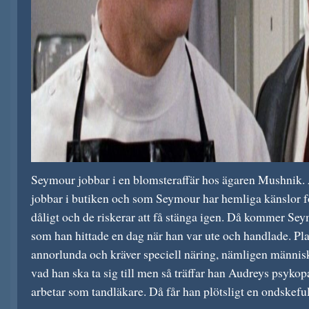
Seymour jobbar i en blomsteraffär hos ägaren Mushnik.
jobbar i butiken och som Seymour har hemliga känslor f
dåligt och de riskerar att få stänga igen. Då kommer Se
som han hittade en dag när han var ute och handlade. Pla
annorlunda och kräver speciell näring, nämligen männis
vad han ska ta sig till men så träffar han Audreys psyko
arbetar som tandläkare. Då får han plötsligt en ondskeful