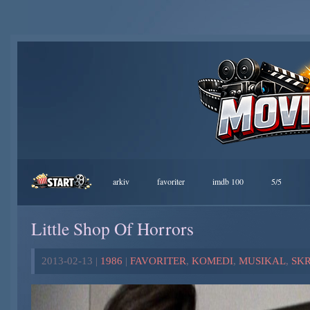
arkiv
favoriter
imdb 100
5/5
Little Shop Of Horrors
2013-02-13 |
1986
|
FAVORITER
,
KOMEDI
,
MUSIKAL
,
SK