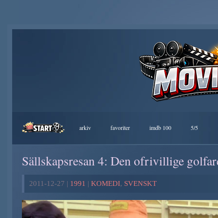
arkiv
favoriter
imdb 100
5/5
Sällskapsresan 4: Den ofrivillige golfa
2011-12-27 |
1991
|
KOMEDI
,
SVENSKT